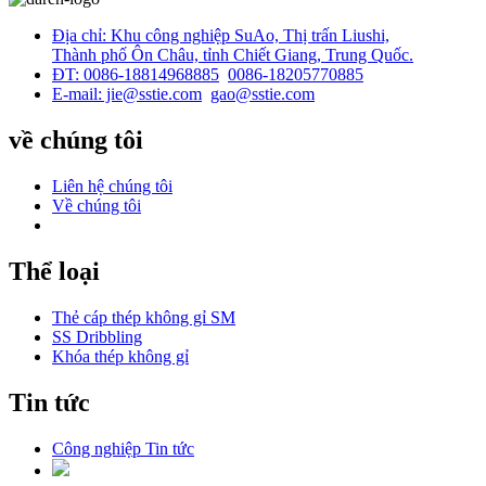
Địa chỉ: Khu công nghiệp SuAo, Thị trấn Liushi,
Thành phố Ôn Châu, tỉnh Chiết Giang, Trung Quốc.
ĐT: 0086-18814968885
0086-18205770885
E-mail: jie@sstie.com
gao@sstie.com
về chúng tôi
Liên hệ chúng tôi
Về chúng tôi
Thể loại
Thẻ cáp thép không gỉ SM
SS Dribbling
Khóa thép không gỉ
Tin tức
Công nghiệp Tin tức