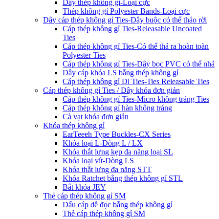
Dây thép không gỉ-Loại cực
Thép không gỉ Polyester Bands-Loại cực
Dây cáp thép không gỉ Ties-Dây buộc có thể tháo rời
Cáp thép không gỉ Ties-Releasable Uncoated
Ties
Cáp thép không gỉ Ties-Có thể thả ra hoàn toàn
Polyester Ties
Cáp thép không gỉ Ties-Dây bọc PVC có thể nhả
Dây cáp khóa LS bằng thép không gỉ
Cáp thép không gỉ Dl Ties-Ties Releasable Ties
Cáp thép không gỉ Ties / Dây khóa đơn giản
Cáp thép không gỉ Ties-Micro không tráng Ties
Cáp thép không gỉ hàn không tráng
Cà vạt khóa đơn giản
Khóa thép không gỉ
EarTeeeh Type Buckles-CX Series
Khóa loại L-Dòng L / LX
Khóa thắt lưng kẹp đa năng loại SL
Khóa loại vít-Dòng LS
Khóa thắt lưng đa năng STT
Khóa Ratchet bằng thép không gỉ STL
Bắt khóa JEY
Thẻ cáp thép không gỉ SM
Dấu cáp dễ đọc bằng thép không gỉ
Thẻ cáp thép không gỉ SM