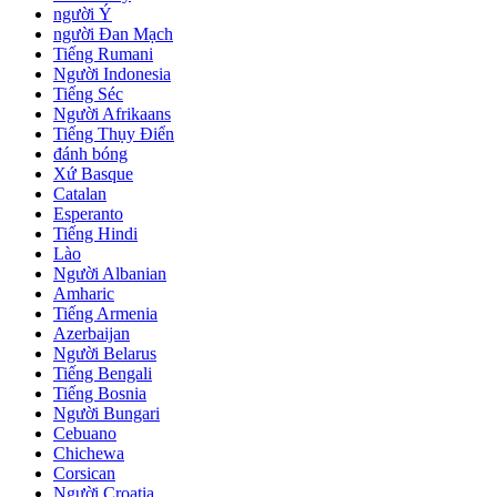
người Ý
người Đan Mạch
Tiếng Rumani
Người Indonesia
Tiếng Séc
Người Afrikaans
Tiếng Thụy Điển
đánh bóng
Xứ Basque
Catalan
Esperanto
Tiếng Hindi
Lào
Người Albanian
Amharic
Tiếng Armenia
Azerbaijan
Người Belarus
Tiếng Bengali
Tiếng Bosnia
Người Bungari
Cebuano
Chichewa
Corsican
Người Croatia