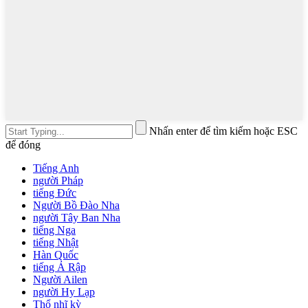
Nhấn enter để tìm kiếm hoặc ESC
để đóng
Tiếng Anh
người Pháp
tiếng Đức
Người Bồ Đào Nha
người Tây Ban Nha
tiếng Nga
tiếng Nhật
Hàn Quốc
tiếng Ả Rập
Người Ailen
người Hy Lạp
Thổ nhĩ kỳ