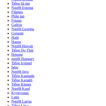
Tiếng hà lan
Người Estonia
Filipino
Phần lan
Frisian
Galicia
Người Georgia
Gujarati
Haiti
Hausa
Người Hawaii
Tiếng Do Thái
Hmong
người Hungary
Tiếng Iceland
Igbo
Người Java
Tiếng Kannada
Tiếng Kazakh
Tiếng Khmer
Người Kurd
Kyrgyzstan
Latin
Người Latvia
Tiếng Litva