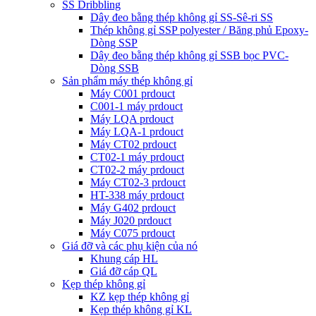
SS Dribbling
Dây đeo bằng thép không gỉ SS-Sê-ri SS
Thép không gỉ SSP polyester / Băng phủ Epoxy-
Dòng SSP
Dây đeo bằng thép không gỉ SSB bọc PVC-
Dòng SSB
Sản phẩm máy thép không gỉ
Máy C001 prdouct
C001-1 máy prdouct
Máy LQA prdouct
Máy LQA-1 prdouct
Máy CT02 prdouct
CT02-1 máy prdouct
CT02-2 máy prdouct
Máy CT02-3 prdouct
HT-338 máy prdouct
Máy G402 prdouct
Máy J020 prdouct
Máy C075 prdouct
Giá đỡ và các phụ kiện của nó
Khung cáp HL
Giá đỡ cáp QL
Kẹp thép không gỉ
KZ kẹp thép không gỉ
Kẹp thép không gỉ KL