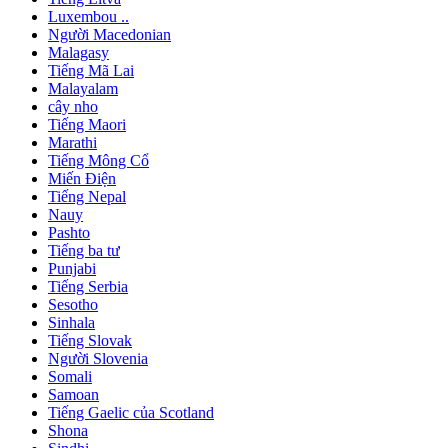
Luxembou ..
Người Macedonian
Malagasy
Tiếng Mã Lai
Malayalam
cây nho
Tiếng Maori
Marathi
Tiếng Mông Cổ
Miến Điện
Tiếng Nepal
Nauy
Pashto
Tiếng ba tư
Punjabi
Tiếng Serbia
Sesotho
Sinhala
Tiếng Slovak
Người Slovenia
Somali
Samoan
Tiếng Gaelic của Scotland
Shona