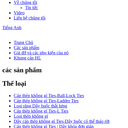
Về chúng tôi
Tin tức
Video
Liên hệ chúng tôi
Tiếng Anh
Trang Chủ
Các sản phẩm
Giá đỡ và các phụ kiện của nó
Khung cáp HL
các sản phẩm
Thể loại
Cáp thép không gỉ Ties-Ball-Lock Ties
Cáp thép không gỉ Ties-Ladder Ties
Loại răng Dây buộc thắt lưng
Cáp thép không gỉ Ties-L Ties
Loại thép không gỉ
Dây cáp thép không gỉ Ties-Dây buộc có thể tháo rời
Cáp thép không gỉ Ties / Dây khóa đơn giản