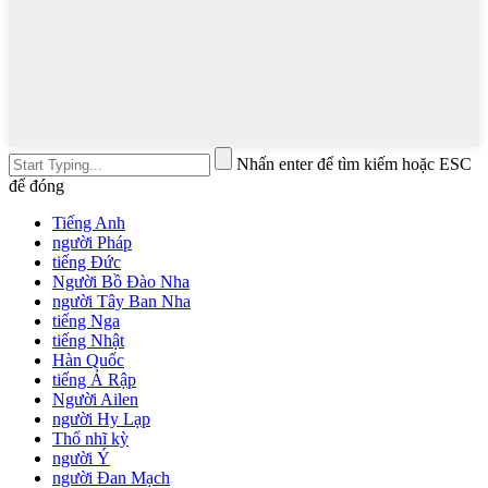
Nhấn enter để tìm kiếm hoặc ESC
để đóng
Tiếng Anh
người Pháp
tiếng Đức
Người Bồ Đào Nha
người Tây Ban Nha
tiếng Nga
tiếng Nhật
Hàn Quốc
tiếng Ả Rập
Người Ailen
người Hy Lạp
Thổ nhĩ kỳ
người Ý
người Đan Mạch