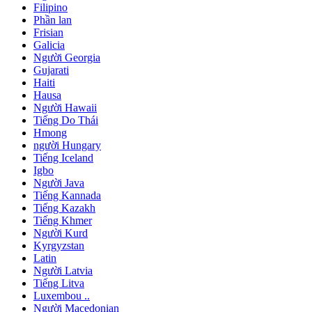
Filipino
Phần lan
Frisian
Galicia
Người Georgia
Gujarati
Haiti
Hausa
Người Hawaii
Tiếng Do Thái
Hmong
người Hungary
Tiếng Iceland
Igbo
Người Java
Tiếng Kannada
Tiếng Kazakh
Tiếng Khmer
Người Kurd
Kyrgyzstan
Latin
Người Latvia
Tiếng Litva
Luxembou ..
Người Macedonian