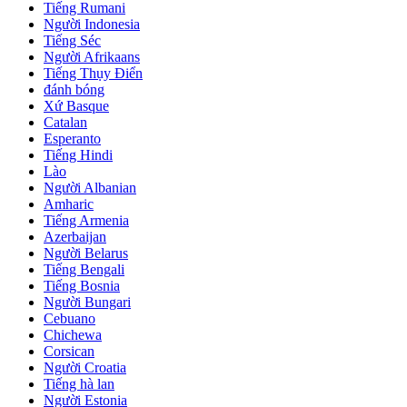
Tiếng Rumani
Người Indonesia
Tiếng Séc
Người Afrikaans
Tiếng Thụy Điển
đánh bóng
Xứ Basque
Catalan
Esperanto
Tiếng Hindi
Lào
Người Albanian
Amharic
Tiếng Armenia
Azerbaijan
Người Belarus
Tiếng Bengali
Tiếng Bosnia
Người Bungari
Cebuano
Chichewa
Corsican
Người Croatia
Tiếng hà lan
Người Estonia