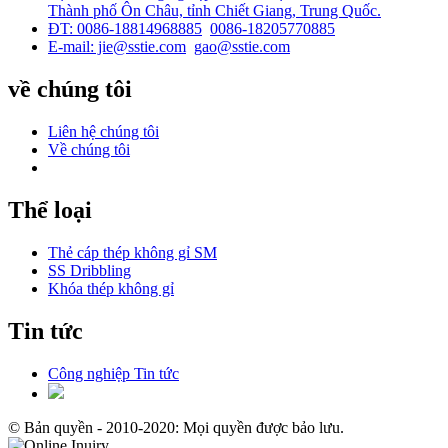
Thành phố Ôn Châu, tỉnh Chiết Giang, Trung Quốc.
ĐT: 0086-18814968885
0086-18205770885
E-mail: jie@sstie.com
gao@sstie.com
về chúng tôi
Liên hệ chúng tôi
Về chúng tôi
Thể loại
Thẻ cáp thép không gỉ SM
SS Dribbling
Khóa thép không gỉ
Tin tức
Công nghiệp Tin tức
© Bản quyền - 2010-2020: Mọi quyền được bảo lưu.