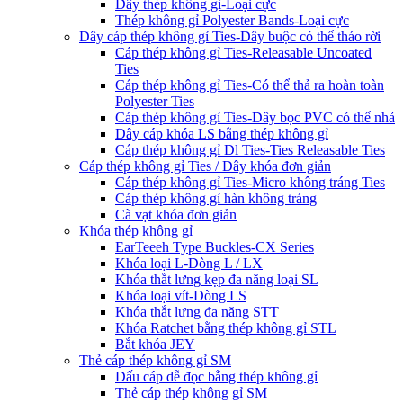
Dây thép không gỉ-Loại cực
Thép không gỉ Polyester Bands-Loại cực
Dây cáp thép không gỉ Ties-Dây buộc có thể tháo rời
Cáp thép không gỉ Ties-Releasable Uncoated
Ties
Cáp thép không gỉ Ties-Có thể thả ra hoàn toàn
Polyester Ties
Cáp thép không gỉ Ties-Dây bọc PVC có thể nhả
Dây cáp khóa LS bằng thép không gỉ
Cáp thép không gỉ Dl Ties-Ties Releasable Ties
Cáp thép không gỉ Ties / Dây khóa đơn giản
Cáp thép không gỉ Ties-Micro không tráng Ties
Cáp thép không gỉ hàn không tráng
Cà vạt khóa đơn giản
Khóa thép không gỉ
EarTeeeh Type Buckles-CX Series
Khóa loại L-Dòng L / LX
Khóa thắt lưng kẹp đa năng loại SL
Khóa loại vít-Dòng LS
Khóa thắt lưng đa năng STT
Khóa Ratchet bằng thép không gỉ STL
Bắt khóa JEY
Thẻ cáp thép không gỉ SM
Dấu cáp dễ đọc bằng thép không gỉ
Thẻ cáp thép không gỉ SM