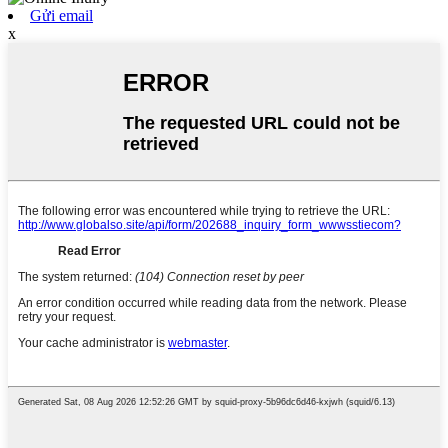
Gửi email
x