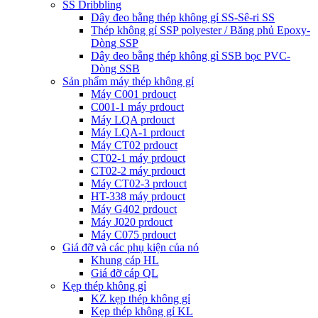
SS Dribbling
Dây đeo bằng thép không gỉ SS-Sê-ri SS
Thép không gỉ SSP polyester / Băng phủ Epoxy-
Dòng SSP
Dây đeo bằng thép không gỉ SSB bọc PVC-
Dòng SSB
Sản phẩm máy thép không gỉ
Máy C001 prdouct
C001-1 máy prdouct
Máy LQA prdouct
Máy LQA-1 prdouct
Máy CT02 prdouct
CT02-1 máy prdouct
CT02-2 máy prdouct
Máy CT02-3 prdouct
HT-338 máy prdouct
Máy G402 prdouct
Máy J020 prdouct
Máy C075 prdouct
Giá đỡ và các phụ kiện của nó
Khung cáp HL
Giá đỡ cáp QL
Kẹp thép không gỉ
KZ kẹp thép không gỉ
Kẹp thép không gỉ KL