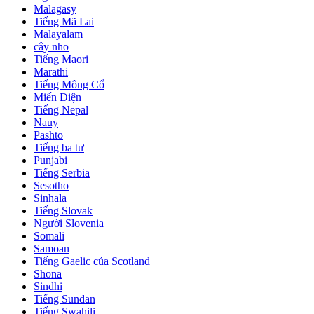
Malagasy
Tiếng Mã Lai
Malayalam
cây nho
Tiếng Maori
Marathi
Tiếng Mông Cổ
Miến Điện
Tiếng Nepal
Nauy
Pashto
Tiếng ba tư
Punjabi
Tiếng Serbia
Sesotho
Sinhala
Tiếng Slovak
Người Slovenia
Somali
Samoan
Tiếng Gaelic của Scotland
Shona
Sindhi
Tiếng Sundan
Tiếng Swahili